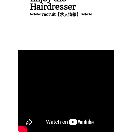
Hairdresser
✄✄✄ recruit【求人情報】 ✄✄✄